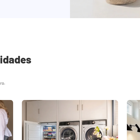
lidades
ero.