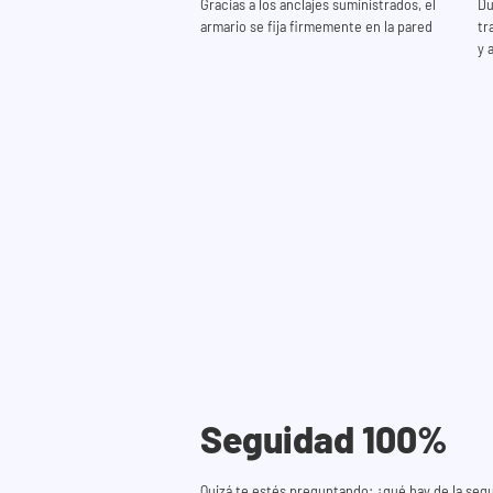
Gracias a los anclajes suministrados, el
Du
armario se fija firmemente en la pared
tr
y 
Seguidad 100%
Quizá te estés preguntando: ¿qué hay de la seg