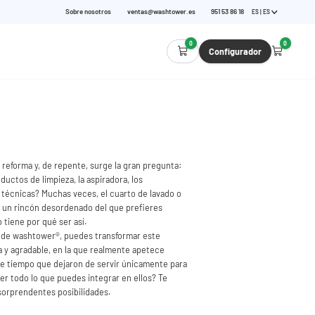
Sobre nosotros
ventas@washtower.es
951 53 86 18
ES | ES
0
0
Configurador
reforma y, de repente, surge la gran pregunta:
uctos de limpieza, la aspiradora, los
 técnicas? Muchas veces, el cuarto de lavado o
n un rincón desordenado del que prefieres
 tiene por qué ser así.
a de washtower®, puedes transformar este
a y agradable, en la que realmente apetece
ce tiempo que dejaron de servir únicamente para
ber todo lo que puedes integrar en ellos? Te
sorprendentes posibilidades.