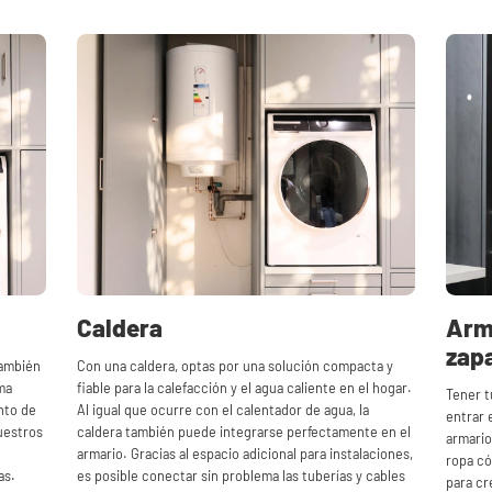
Caldera
Arma
zap
también
Con una caldera, optas por una solución compacta y
ma
fiable para la calefacción y el agua caliente en el hogar.
Tener t
nto de
Al igual que ocurre con el calentador de agua, la
entrar 
uestros
caldera también puede integrarse perfectamente en el
armario
e
armario. Gracias al espacio adicional para instalaciones,
ropa c
as.
es posible conectar sin problema las tuberías y cables
para cr