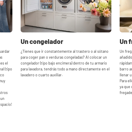
Un congelador
Un 
uardar
¿Tienes que ir constantemente al trastero o al sótano
Un freg
as
para coger pan o verduras congeladas? Al colocar un
añadido
 es el
congelador (tipo bajo encimera) dentro de tu armario
rápidam
al (tipo
para lavadora, tendrás todo a mano directamente en el
barro a
ico
lavadero o cuarto auxiliar.
llenar 
 muy
Para el
ya que 
stros
fregade
 un
espacio!