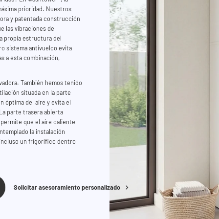
máxima prioridad. Nuestros
dora y patentada construcción
e las vibraciones del
a propia estructura del
o sistema antivuelco evita
as a esta combinación,
lavadora. También hemos tenido
ilación situada en la parte
 óptima del aire y evita el
a parte trasera abierta
permite que el aire caliente
ntemplado la instalación
ncluso un frigorífico dentro
Solicitar asesoramiento personalizado