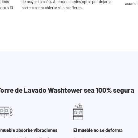
ticos
de mayor tamaño. Además, puedes optar por dejar la
acumule
sta a 10
parte trasera abierta si lo prefieres.
a Torre de Lavado Washtower sea 100% segura
 mueble absorbe vibraciones
El mueble no se deforma