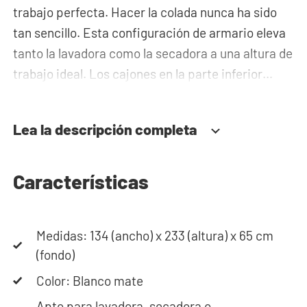
trabajo perfecta. Hacer la colada nunca ha sido
tan sencillo. Esta configuración de armario eleva
tanto la lavadora como la secadora a una altura de
trabajo ideal. Los cajones en la parte inferior
ofrecen espacio para el cesto de la ropa y/u otros
utensilios. Las bandejas extraíbles se pueden
Lea la descripción completa
utilizar para colocar la cesta de la ropa. En los
módulos superiores, puedes guardar detergentes,
ropa de cama y otros artículos para que queden
Características
fuera de la vista. La tubería se oculta detrás del
armario, lo cual da a tu lavadero una apariencia
Medidas: 134 (ancho) x 233 (altura) x 65 cm
elegante y ordenada.
(fondo)
El mueble ha sido especialmente construido de tal
Color: Blanco mate
manera que
absorbe las vibraciones
de la
Apto para lavadora, secadora o