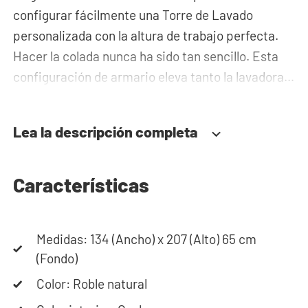
configurar fácilmente una Torre de Lavado
personalizada con la altura de trabajo perfecta.
Hacer la colada nunca ha sido tan sencillo. Esta
configuración de armario eleva tanto la lavadora
como la secadora a una altura de trabajo ideal. El
cajón en la parte inferior ofrece espacio para el
Lea la descripción completa
cesto de la ropa y/u otros utensilios. La bandeja
extraíble se puede utilizar para colocar la cesta de
la ropa. En este armario básico puedes añadir un
Características
módulo superior, que sirven para guardar
detergentes, ropa de cama y otros artículos para
Medidas: 134 (Ancho) x 207 (Alto) 65 cm
que queden fuera de la vista. La tubería se oculta
(Fondo)
detrás del armario, lo cual da a tu lavadero una
apariencia elegante y ordenada.
Color: Roble natural