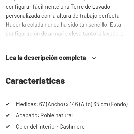
configurar fácilmente una Torre de Lavado
personalizada con la altura de trabajo perfecta.
Hacer la colada nunca ha sido tan sencillo. Esta
configuración de armario eleva tanto la lavadora
como la secadora a una altura de trabajo ideal. El
cajón en la parte inferior ofrece espacio para el
Lea la descripción completa
cesto de la ropa y/u otros utensilios. La bandeja
extraíble se puede utilizar para colocar la cesta de
la ropa. En este armario básico puedes añadir un
Características
módulo superior, que sirven para guardar
detergentes, ropa de cama y otros artículos para
Medidas: 67 (Ancho) x 146 (Alto) 65 cm (Fondo)
que queden fuera de la vista. La tubería se oculta
detrás del armario, lo cual da a tu lavadero una
Acabado: Roble natural
apariencia elegante y ordenada.
Color del interior: Cashmere