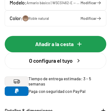
Modelo:
Modificar
Armario básico | WSCS1462-E — 67 x 146 x 65 cm
Color:
Modificar
Roble natural
Añadir a la cesta
O configura el tuyo
Tiempo de entrega estimada: 3 - 5
semanas
Paga con seguridad con PayPal
Detalles & dimensiones