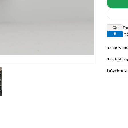
Tie
Pag
Detalles & dim
Garantía de se
5 años de garan