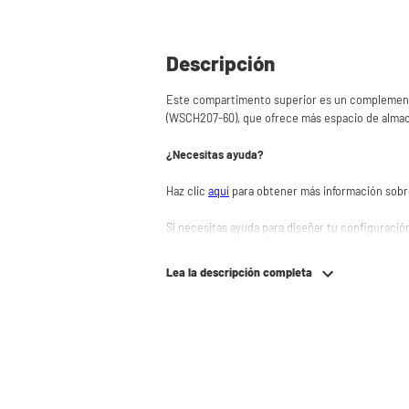
Descripción
Este compartimento superior es un complemento 
(WSCH207-60), que ofrece más espacio de alma
¿Necesitas ayuda?
Haz clic
aquí
para obtener más información sobre
Si necesitas ayuda para diseñar tu configuració
Puedes crear fácilmente tu propia Torre de Lav
consejos? Ponte en contacto con nuestro servi
Lea la descripción completa
encantados de ayudarte.