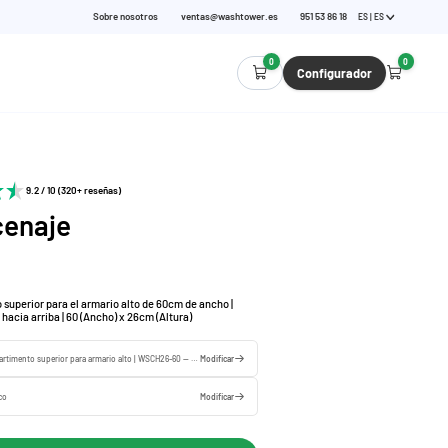
Sobre nosotros
ventas@washtower.es
951 53 86 18
ES | ES
0
0
Configurador
9.2 / 10 (320+ reseñas)
enaje
superior para el armario alto de 60cm de ancho |
 hacia arriba | 60 (Ancho) x 26cm (Altura)
Compartimento superior para armario alto | WSCH26-60 — 60 x 26 x 65 cm
Modificar
co
Modificar