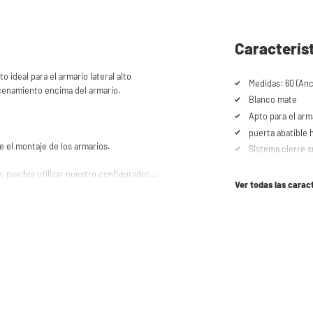
Caracterís
ideal para el armario lateral alto
Medidas: 60 (Anc
cenamiento encima del armario.
Blanco mate
Apto para el ar
puerta abatible h
 el montaje de los armarios.
Sistema cierre 
n, puedes utilizar nuestro configurador.
Ver todas las carac
ado en pocos pasos. ¿Necesitas ayuda o
cio de
atención al cliente
, estaremos