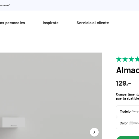
 semanas*
os personales
Inspírate
Servicio al cliente
Almac
129,-
Compartimento 
puerta abatible
Modelo:
Color:
Blan