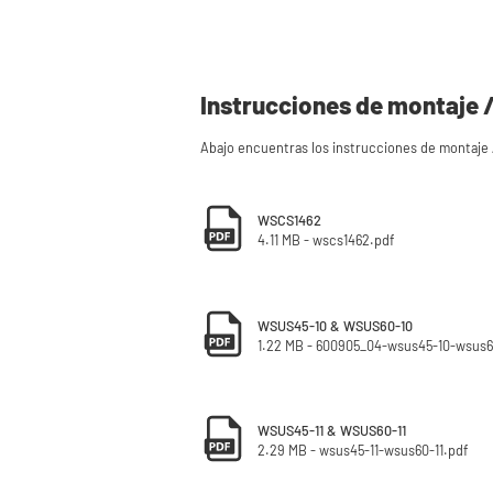
Instrucciones de montaje /
Abajo encuentras los instrucciones de montaje /
WSCS1462
4.11 MB - wscs1462.pdf
WSUS45-10 & WSUS60-10
1.22 MB - 600905_04-wsus45-10-wsus6
WSUS45-11 & WSUS60-11
2.29 MB - wsus45-11-wsus60-11.pdf