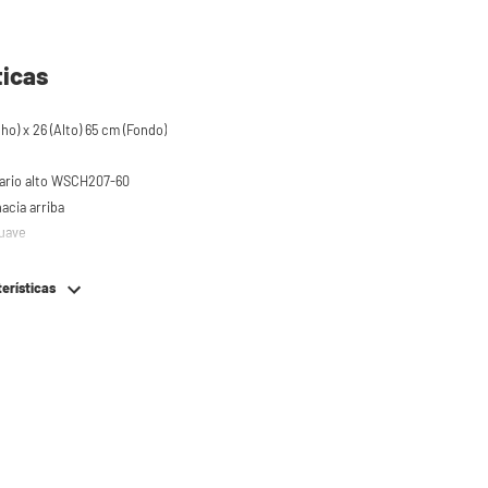
ticas
ho) x 26 (Alto) 65 cm (Fondo)
mario alto WSCH207-60
acia arriba
suave
terísticas