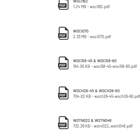
WSCI162
1.24 MB - wsci162.pdf
WSCI070
2.33 MB - wsci070.pdf
WSCI58-45 & WSCI58-60
194.05 KB - wsci58-45-wsci58-60.pdf
WSCH26-45 & WSCH26-60
704.02 KB - wsch26-45-wsch26-60.pd
WSTN022 & WSTN048
732.26 KB - wstn022_wstn048.pdf