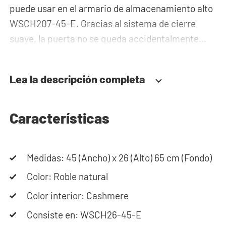
puede usar en el armario de almacenamiento alto
WSCH207-45-E. Gracias al sistema de cierre
suave, la puerta no se queda accidentalmente
abierta ni se cierra de golpe, sino que se
cierra
lenta y suavemente
.
Lea la descripción completa
¿Necesitas ayuda?
Características
Si necesitas ayuda para diseñar tu configuración,
puedes utilizar nuestro configurador. Puedes
Medidas: 45 (Ancho) x 26 (Alto) 65 cm (Fondo)
crear fácilmente tu propia Torre de Lavado en
pocos pasos. ¿Necesitas ayuda o consejos? Ponte
Color: Roble natural
en contacto con nuestro servicio de
atención al
Color interior: Cashmere
cliente
, estaremos encantados de ayudarte.
Consiste en: WSCH26-45-E