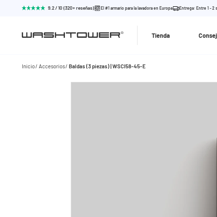
9.2 / 10 (320+ reseñas)
El #1 armario para la lavadora en Europa
Entrega: Entre 1 - 2
Tienda
Consej
Inicio
Accesorios
Baldas (3 piezas) | WSCI58-45-E