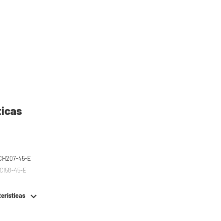
ticas
e
ara el WSCH207-45-E
CI58-45-E
terísticas