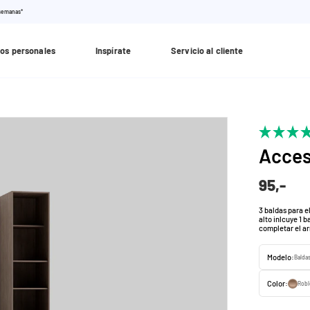
 semanas*
os personales
Inspírate
Servicio al cliente
Acces
95,-
3 baldas para e
alto inlcuye 1 
completar el ar
Modelo:
Baldas
Color:
Robl