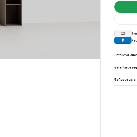
Tie
Pag
Detalles & dim
Garantía de se
5 años de garan