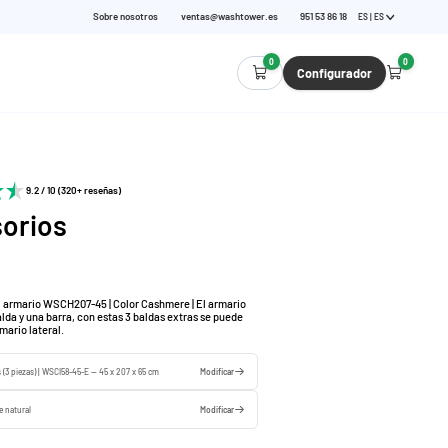
Sobre nosotros
ventas@washtower.es
951 53 86 18
ES | ES
0
0
Configurador
9.2 / 10 (320+ reseñas)
orios
l armario WSCH207-45 | Color Cashmere | El armario
balda y una barra, con estas 3 baldas extras se puede
mario lateral.
 (3 piezas) | WSCI58-45-E — 45 x 207 x 65 cm
Modificar
e natural
Modificar