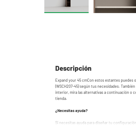
Descripción
Expand your 45 cmCon estos estantes puedes org
(WSCH207-45) según tus necesidades. También h
interior, mira las alternativas a continuación o
tienda.
¿Necesitas ayuda?
Si necesitas ayuda para diseñar tu configuració
Puedes crear fácilmente tu propia Torre de Lav
consejos? Ponte en contacto con nuestro servi