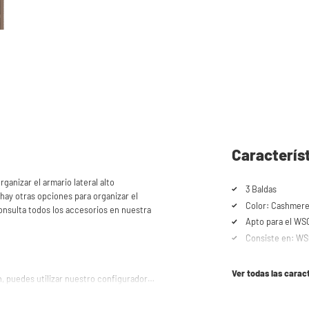
Caracterís
anizar el armario lateral alto
3 Baldas
ay otras opciones para organizar el
Color: Cashmer
 consulta todos los accesorios en nuestra
Apto p
Consiste en: WS
Ver todas las carac
n, puedes utilizar nuestro configurador.
ado en pocos pasos. ¿Necesitas ayuda o
cio de
atención al cliente
, estaremos